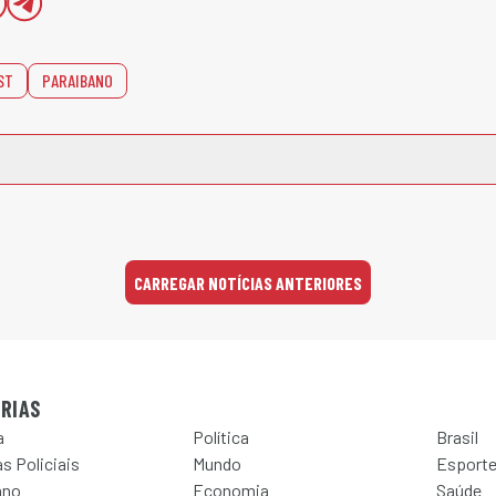
ST
PARAIBANO
CARREGAR NOTÍCIAS ANTERIORES
RIAS
a
Política
Brasil
s Policiais
Mundo
Esport
ano
Economia
Saúde