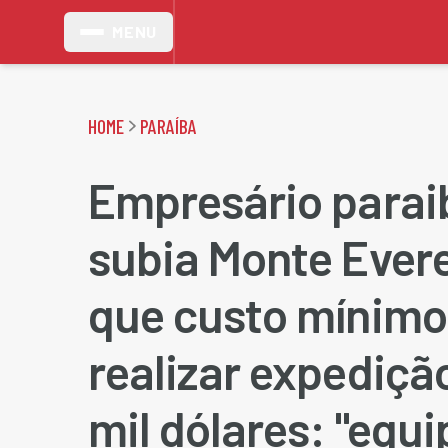
MENU
HOME
PARAÍBA
Empresário parai
subia Monte Evere
que custo mínimo
realizar expediçã
mil dólares: "equ