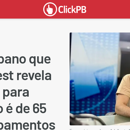
bano que
st revela
 para
o é de 65
ipamentos