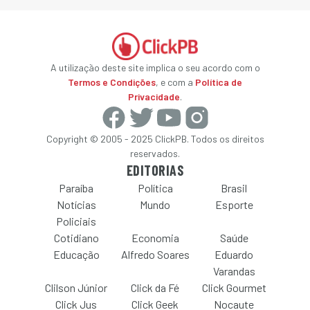
A utilização deste site implica o seu acordo com o
Termos e Condições
, e com a
Política de
Privacidade
.
Copyright © 2005 - 2025 ClickPB. Todos os direitos
reservados.
EDITORIAS
Paraíba
Política
Brasil
Notícias
Mundo
Esporte
Policiais
Cotidiano
Economia
Saúde
Educação
Alfredo Soares
Eduardo
Varandas
Clilson Júnior
Click da Fé
Click Gourmet
Click Jus
Click Geek
Nocaute