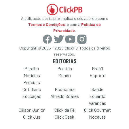
A utilização deste site implica o seu acordo com o
Termos e Condições
, e com a
Política de
Privacidade
.
Copyright © 2005 - 2025 ClickPB. Todos os direitos
reservados.
EDITORIAS
Paraíba
Política
Brasil
Notícias
Mundo
Esporte
Policiais
Cotidiano
Economia
Saúde
Educação
Alfredo Soares
Eduardo
Varandas
Clilson Júnior
Click da Fé
Click Gourmet
Click Jus
Click Geek
Nocaute