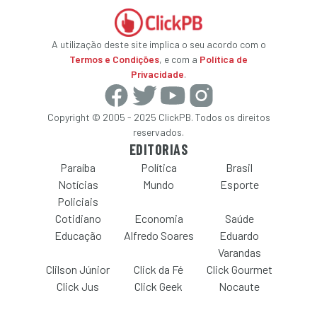
A utilização deste site implica o seu acordo com o
Termos e Condições
, e com a
Política de
Privacidade
.
Copyright © 2005 - 2025 ClickPB. Todos os direitos
reservados.
EDITORIAS
Paraíba
Política
Brasil
Notícias
Mundo
Esporte
Policiais
Cotidiano
Economia
Saúde
Educação
Alfredo Soares
Eduardo
Varandas
Clilson Júnior
Click da Fé
Click Gourmet
Click Jus
Click Geek
Nocaute