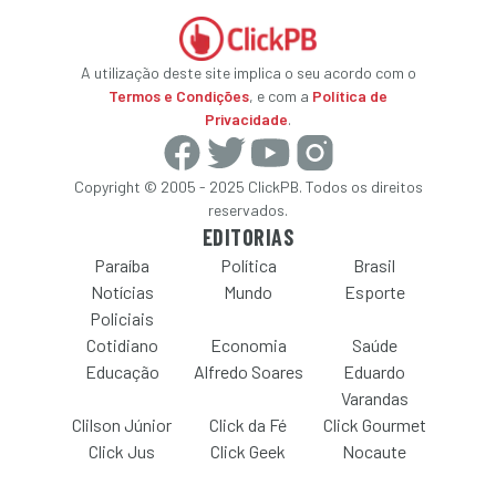
A utilização deste site implica o seu acordo com o
Termos e Condições
, e com a
Política de
Privacidade
.
Copyright © 2005 - 2025 ClickPB. Todos os direitos
reservados.
EDITORIAS
Paraíba
Política
Brasil
Notícias
Mundo
Esporte
Policiais
Cotidiano
Economia
Saúde
Educação
Alfredo Soares
Eduardo
Varandas
Clilson Júnior
Click da Fé
Click Gourmet
Click Jus
Click Geek
Nocaute