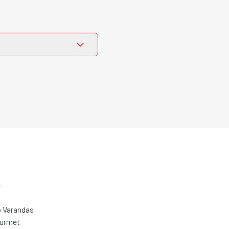
e
 Varandas
ourmet