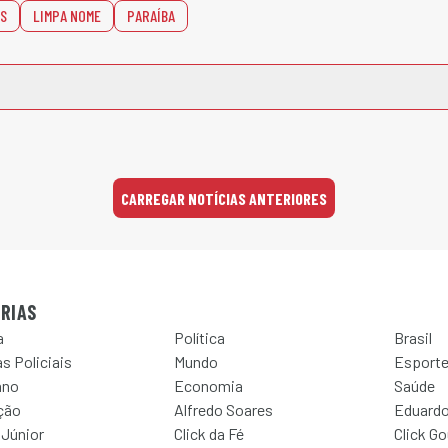
ES
LIMPA NOME
PARAÍBA
CARREGAR NOTÍCIAS ANTERIORES
RIAS
a
Política
Brasil
s Policiais
Mundo
Esport
ano
Economia
Saúde
ção
Alfredo Soares
Eduardo
 Júnior
Click da Fé
Click G