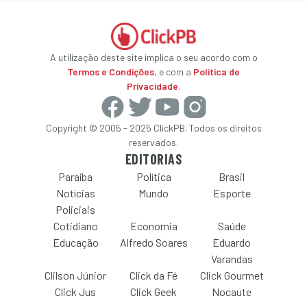
A utilização deste site implica o seu acordo com o
Termos e Condições
, e com a
Política de
Privacidade
.
Copyright © 2005 - 2025 ClickPB. Todos os direitos
reservados.
EDITORIAS
Paraíba
Política
Brasil
Notícias
Mundo
Esporte
Policiais
Cotidiano
Economia
Saúde
Educação
Alfredo Soares
Eduardo
Varandas
Clilson Júnior
Click da Fé
Click Gourmet
Click Jus
Click Geek
Nocaute