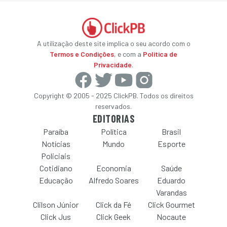
A utilização deste site implica o seu acordo com o
Termos e Condições
, e com a
Política de
Privacidade
.
Copyright © 2005 - 2025 ClickPB. Todos os direitos
reservados.
EDITORIAS
Paraíba
Política
Brasil
Notícias
Mundo
Esporte
Policiais
Cotidiano
Economia
Saúde
Educação
Alfredo Soares
Eduardo
Varandas
Clilson Júnior
Click da Fé
Click Gourmet
Click Jus
Click Geek
Nocaute