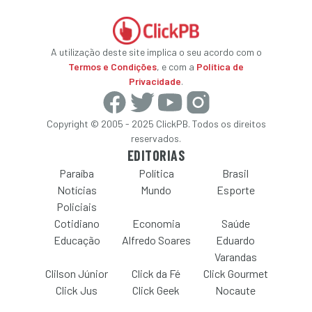
A utilização deste site implica o seu acordo com o
Termos e Condições
, e com a
Política de
Privacidade
.
Copyright © 2005 - 2025 ClickPB. Todos os direitos
reservados.
EDITORIAS
Paraíba
Política
Brasil
Notícias
Mundo
Esporte
Policiais
Cotidiano
Economia
Saúde
Educação
Alfredo Soares
Eduardo
Varandas
Clilson Júnior
Click da Fé
Click Gourmet
Click Jus
Click Geek
Nocaute