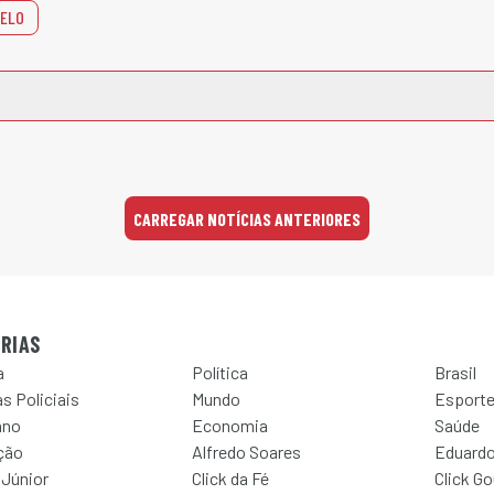
MELO
CARREGAR NOTÍCIAS ANTERIORES
RIAS
a
Política
Brasil
s Policiais
Mundo
Esport
ano
Economia
Saúde
ção
Alfredo Soares
Eduardo
 Júnior
Click da Fé
Click G