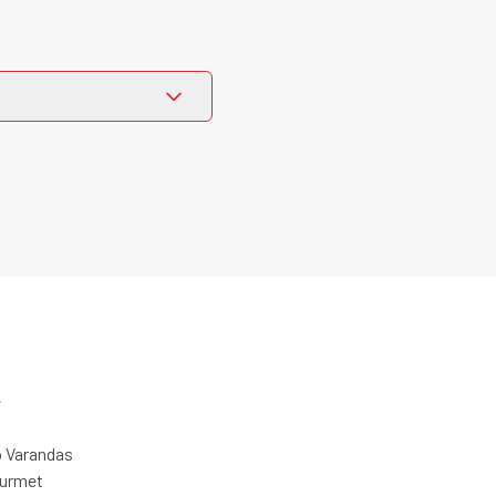
e
 Varandas
ourmet