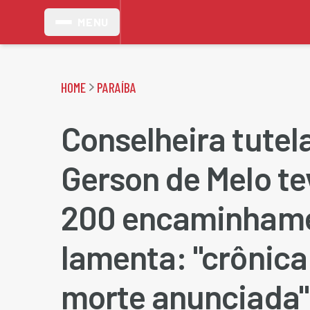
MENU
HOME
PARAÍBA
Conselheira tutela
Gerson de Melo te
200 encaminhame
lamenta: "crônic
morte anunciada"