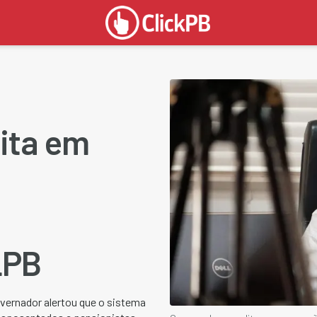
ita em
a
LPB
vernador alertou que o sistema