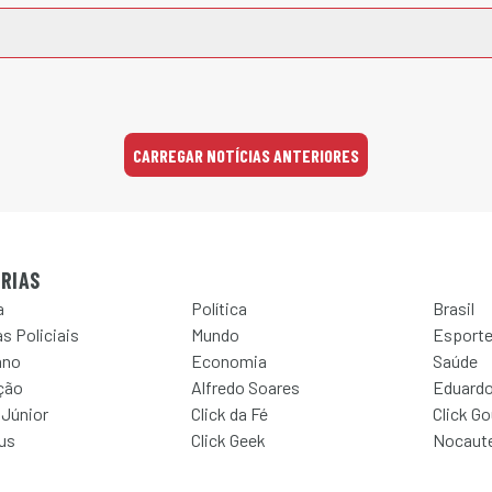
CARREGAR NOTÍCIAS ANTERIORES
RIAS
a
Política
Brasil
s Policiais
Mundo
Esport
ano
Economia
Saúde
ção
Alfredo Soares
Eduardo
 Júnior
Click da Fé
Click G
Jus
Click Geek
Nocaut