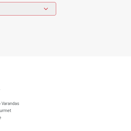
e
 Varandas
ourmet
e