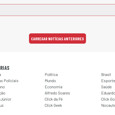
CARREGAR NOTÍCIAS ANTERIORES
RIAS
a
Política
Brasil
s Policiais
Mundo
Esport
ano
Economia
Saúde
ção
Alfredo Soares
Eduardo
 Júnior
Click da Fé
Click G
Jus
Click Geek
Nocaut