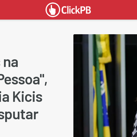
 na
Pessoa",
a Kicis
sputar