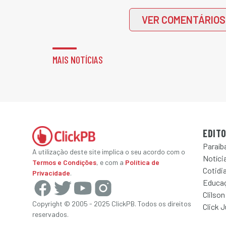
VER COMENTÁRIOS
MAIS NOTÍCIAS
EDITO
Paraíb
A utilização deste site implica o seu acordo com o
Notícia
Termos e Condições
, e com a
Política de
Cotidi
Privacidade
.
Educa
Clilson
Copyright © 2005 - 2025 ClickPB. Todos os direitos
Click 
reservados.