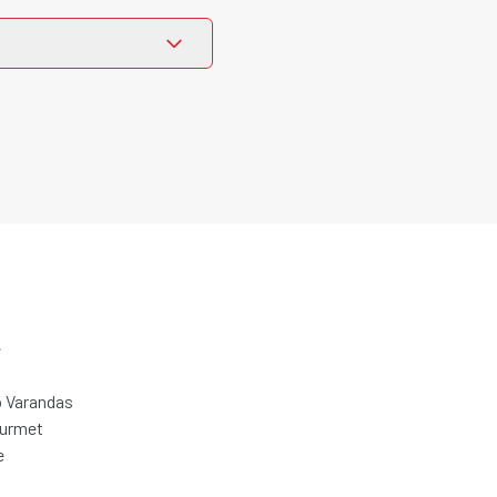
e
 Varandas
ourmet
e