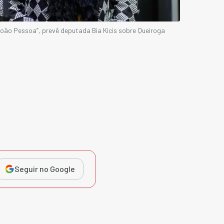
oão Pessoa”, prevê deputada Bia Kicis sobre Queiroga
Seguir no Google