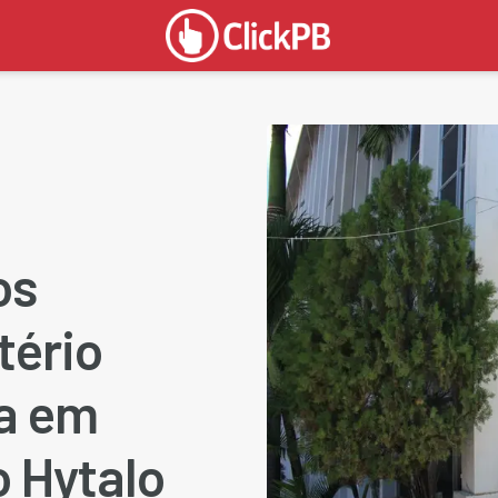
os
tério
ba em
o Hytalo