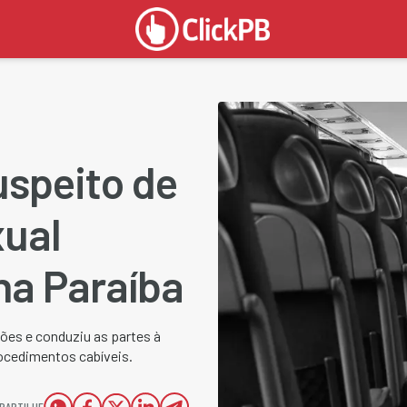
speito de
ual
na Paraíba
ções e conduziu as partes à
rocedimentos cabíveis.
PARTILHE