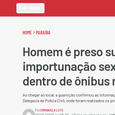
MENU
HOME
PARAÍBA
Homem é preso su
importunação sex
dentro de ônibus 
Ao chegar ao local, a guarnição confirmou as informa
Delegacia de Polícia Civil, onde foram realizados os p
Por
EMMANUELA LEITE
COM
23/05/2026 às 08:39
- Última atualização em: