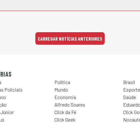
CARREGAR NOTÍCIAS ANTERIORES
RIAS
a
Política
Brasil
s Policiais
Mundo
Esport
ano
Economia
Saúde
ção
Alfredo Soares
Eduardo
 Júnior
Click da Fé
Click G
Jus
Click Geek
Nocaut