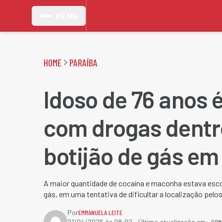
MENU
HOME
PARAÍBA
Idoso de 76 anos 
com drogas dentr
botijão de gás em
A maior quantidade de cocaína e maconha estava esco
gás, em uma tentativa de dificultar a localização pelo
Por
EMMANUELA LEITE
COM
21/04/2026 às 08:02
- Última atualização em: