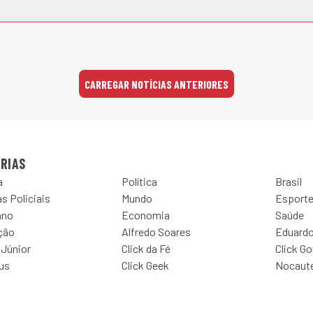
CARREGAR NOTÍCIAS ANTERIORES
RIAS
a
Política
Brasil
s Policiais
Mundo
Esport
ano
Economia
Saúde
ção
Alfredo Soares
Eduardo
 Júnior
Click da Fé
Click G
Jus
Click Geek
Nocaut