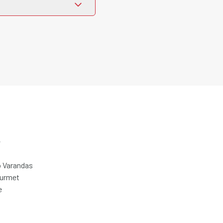
e
 Varandas
ourmet
e