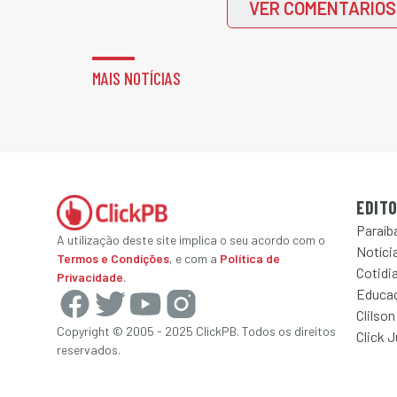
VER COMENTÁRIOS
MAIS NOTÍCIAS
EDITO
Paraíb
A utilização deste site implica o seu acordo com o
Notícia
Termos e Condições
, e com a
Política de
Cotidi
Privacidade
.
Educa
Clilson
Copyright © 2005 - 2025 ClickPB. Todos os direitos
Click 
reservados.