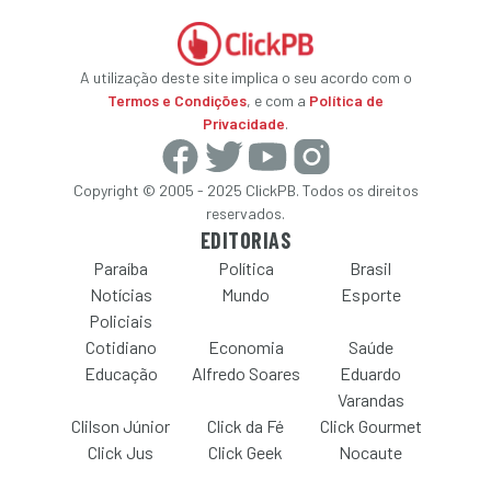
A utilização deste site implica o seu acordo com o
Termos e Condições
, e com a
Política de
Privacidade
.
Copyright © 2005 - 2025 ClickPB. Todos os direitos
reservados.
EDITORIAS
Paraíba
Política
Brasil
Notícias
Mundo
Esporte
Policiais
Cotidiano
Economia
Saúde
Educação
Alfredo Soares
Eduardo
Varandas
Clilson Júnior
Click da Fé
Click Gourmet
Click Jus
Click Geek
Nocaute