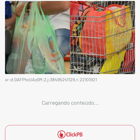
xr:d:DAFPhcUAz0M:2,j:38495241129,t:22101921
Carregando conteúdo...