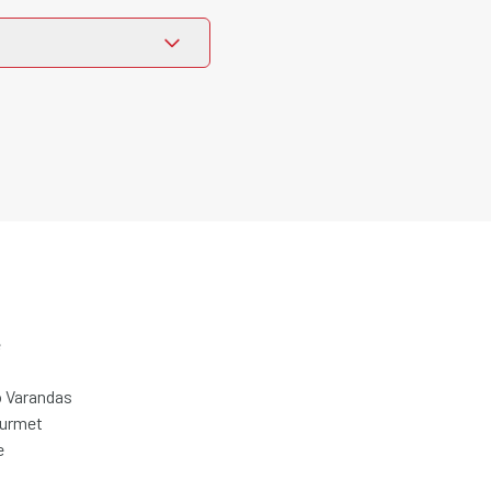
e
 Varandas
ourmet
e