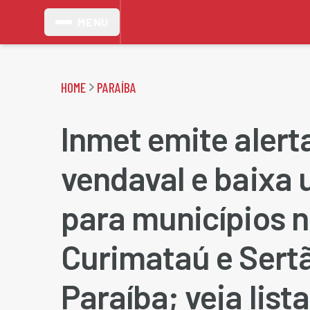
MENU
HOME
PARAÍBA
Inmet emite alert
vendaval e baixa
para municípios n
Curimataú e Sert
Paraíba; veja lista