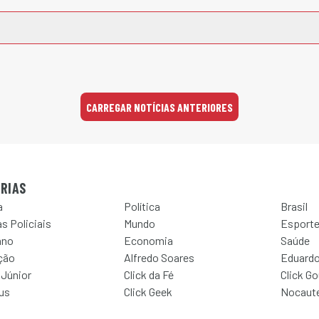
CARREGAR NOTÍCIAS ANTERIORES
RIAS
a
Política
Brasil
s Policiais
Mundo
Esport
ano
Economia
Saúde
ção
Alfredo Soares
Eduardo
 Júnior
Click da Fé
Click G
Jus
Click Geek
Nocaut