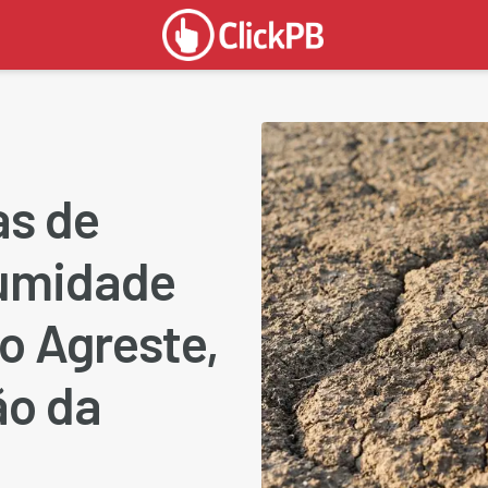
as de
 umidade
o Agreste,
ão da