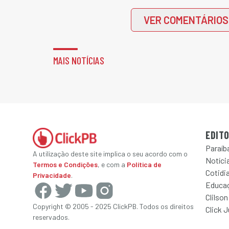
VER COMENTÁRIOS
MAIS NOTÍCIAS
EDITO
Paraíb
A utilização deste site implica o seu acordo com o
Notícia
Termos e Condições
, e com a
Política de
Cotidi
Privacidade
.
Educa
Clilson
Copyright © 2005 - 2025 ClickPB. Todos os direitos
Click 
reservados.