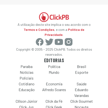
A utilização deste site implica o seu acordo com o
Termos e Condições
, e com a
Política de
Privacidade
.
Copyright © 2005 - 2025 ClickPB. Todos os direitos
reservados.
EDITORIAS
Paraíba
Política
Brasil
Notícias
Mundo
Esporte
Policiais
Cotidiano
Economia
Saúde
Educação
Alfredo Soares
Eduardo
Varandas
Clilson Júnior
Click da Fé
Click Gourmet
Click Jus
Click Geek
Nocaute