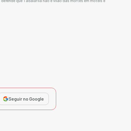
 defende que Tadalafila não é vilão das mortes em motéis e
Seguir no Google