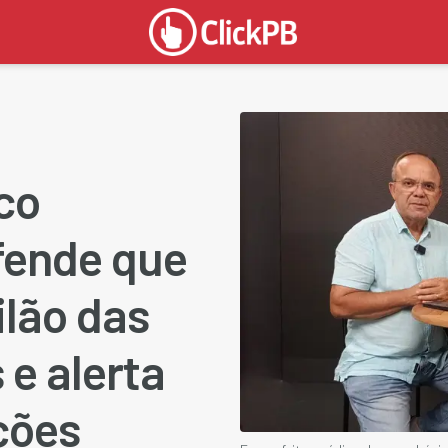
co
fende que
ilão das
e alerta
ções