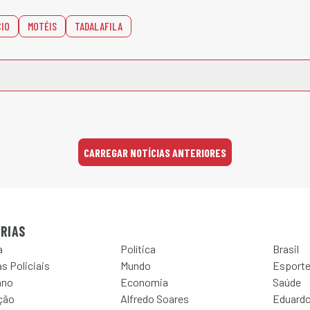
CIO
MOTÉIS
TADALAFILA
CARREGAR NOTÍCIAS ANTERIORES
RIAS
a
Política
Brasil
s Policiais
Mundo
Esport
ano
Economia
Saúde
ção
Alfredo Soares
Eduardo