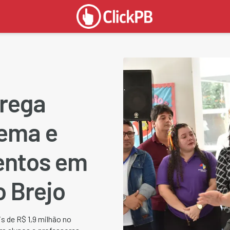
rega
ema e
entos em
o Brejo
s de R$ 1,9 milhão no