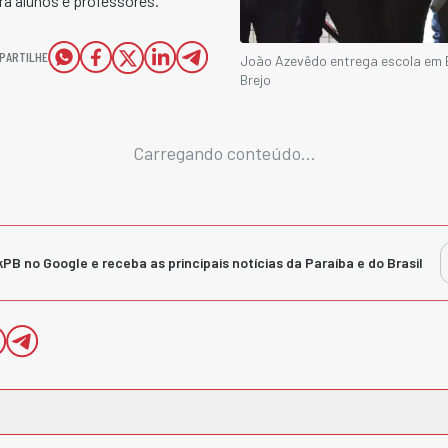
a alunos e professores.
PARTILHE
João Azevêdo entrega escola em 
Brejo
Carregando conteúdo...
kPB no Google e receba as principais notícias da Paraíba e do Brasil