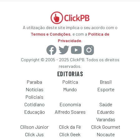
A utilização deste site implica o seu acordo com o
Termos e Condições
, e com a
Política de
Privacidade
.
Copyright © 2005 - 2025 ClickPB. Todos os direitos
reservados.
EDITORIAS
Paraíba
Política
Brasil
Notícias
Mundo
Esporte
Policiais
Cotidiano
Economia
Saúde
Educação
Alfredo Soares
Eduardo
Varandas
Clilson Júnior
Click da Fé
Click Gourmet
Click Jus
Click Geek
Nocaute