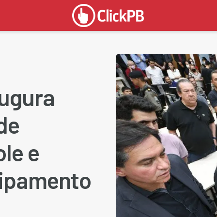
augura
de
le e
uipamento