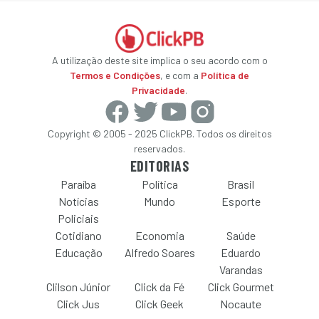
A utilização deste site implica o seu acordo com o
Termos e Condições
, e com a
Política de
Privacidade
.
Copyright © 2005 - 2025 ClickPB. Todos os direitos
reservados.
EDITORIAS
Paraíba
Política
Brasil
Notícias
Mundo
Esporte
Policiais
Cotidiano
Economia
Saúde
Educação
Alfredo Soares
Eduardo
Varandas
Clilson Júnior
Click da Fé
Click Gourmet
Click Jus
Click Geek
Nocaute