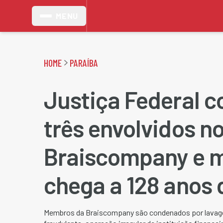
MENU
HOME
PARAÍBA
Justiça Federal 
três envolvidos n
Braiscompany e m
chega a 128 anos 
Membros da Braiscompany são condenados por lavage