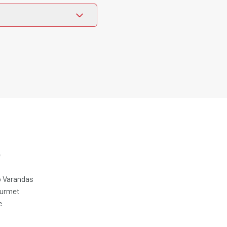
e
 Varandas
ourmet
e