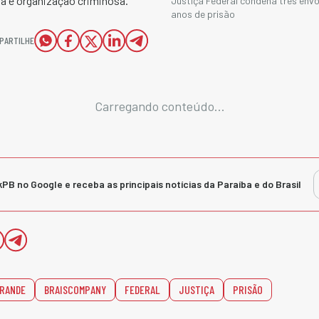
ira e organização criminosa.
Justiça Federal condena três env
anos de prisão
PARTILHE
Carregando conteúdo...
kPB no Google e receba as principais notícias da Paraíba e do Brasil
GRANDE
BRAISCOMPANY
FEDERAL
JUSTIÇA
PRISÃO