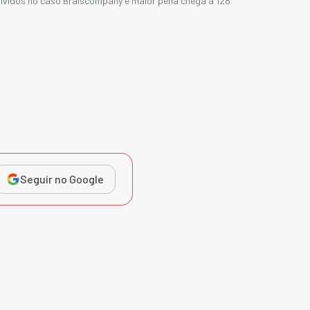
olvidos no caso Braiscompany e maior pena chega a 128
Seguir no Google