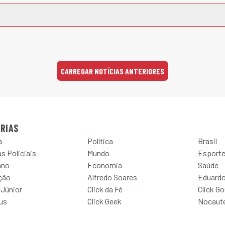
CARREGAR NOTÍCIAS ANTERIORES
RIAS
a
Política
Brasil
s Policiais
Mundo
Esport
ano
Economia
Saúde
ção
Alfredo Soares
Eduardo
 Júnior
Click da Fé
Click G
Jus
Click Geek
Nocaut