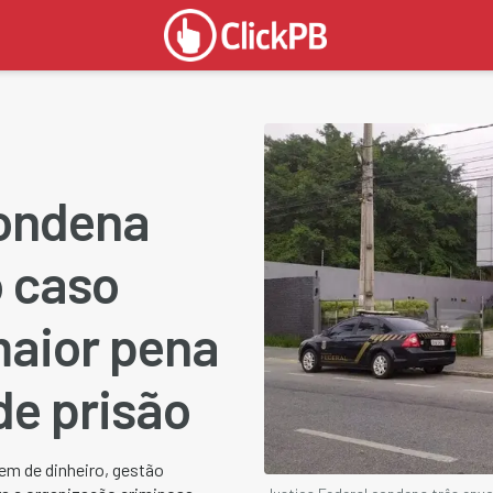
condena
o caso
aior pena
de prisão
m de dinheiro, gestão