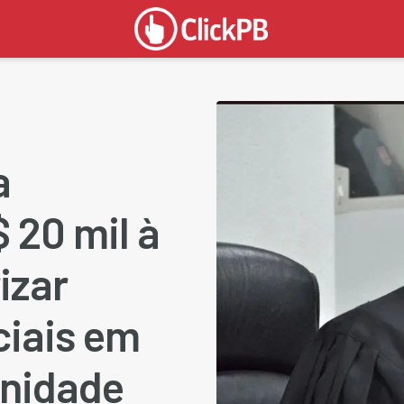
a
 20 mil à
izar
ciais em
gnidade