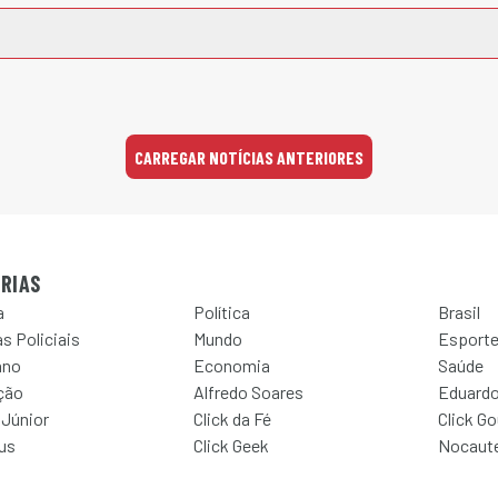
CARREGAR NOTÍCIAS ANTERIORES
RIAS
a
Política
Brasil
s Policiais
Mundo
Esport
ano
Economia
Saúde
ção
Alfredo Soares
Eduardo
 Júnior
Click da Fé
Click G
Jus
Click Geek
Nocaut