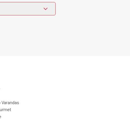
e
 Varandas
ourmet
e