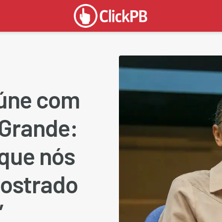
eúne com
Grande:
 que nós
ostrado
”