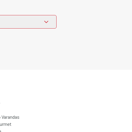
e
 Varandas
ourmet
e