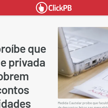
proíbe que
e privada
cobrem
contos
idades
Medida Cautelar proíbe que facul
de descontos feitos nas mensali