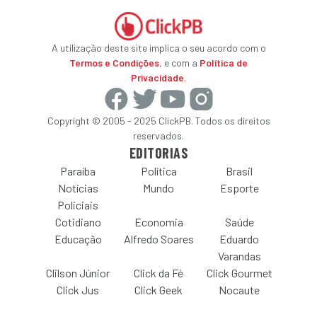
A utilização deste site implica o seu acordo com o
Termos e Condições
, e com a
Política de
Privacidade
.
Copyright © 2005 - 2025 ClickPB. Todos os direitos
reservados.
EDITORIAS
Paraíba
Política
Brasil
Notícias
Mundo
Esporte
Policiais
Cotidiano
Economia
Saúde
Educação
Alfredo Soares
Eduardo
Varandas
Clilson Júnior
Click da Fé
Click Gourmet
Click Jus
Click Geek
Nocaute