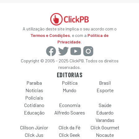
A utilização deste site implica o seu acordo com o
Termos e Condições
, e com a
Política de
Privacidade
.
Copyright © 2005 - 2025 ClickPB. Todos os direitos
reservados.
EDITORIAS
Paraíba
Política
Brasil
Notícias
Mundo
Esporte
Policiais
Cotidiano
Economia
Saúde
Educação
Alfredo Soares
Eduardo
Varandas
Clilson Júnior
Click da Fé
Click Gourmet
Click Jus
Click Geek
Nocaute