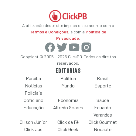
A utilização deste site implica o seu acordo com o
Termos e Condições
, e com a
Política de
Privacidade
.
Copyright © 2005 - 2025 ClickPB. Todos os direitos
reservados.
EDITORIAS
Paraíba
Política
Brasil
Notícias
Mundo
Esporte
Policiais
Cotidiano
Economia
Saúde
Educação
Alfredo Soares
Eduardo
Varandas
Clilson Júnior
Click da Fé
Click Gourmet
Click Jus
Click Geek
Nocaute