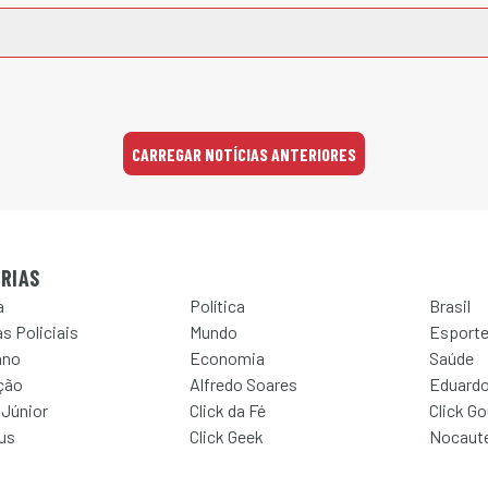
CARREGAR NOTÍCIAS ANTERIORES
RIAS
a
Política
Brasil
s Policiais
Mundo
Esport
ano
Economia
Saúde
ção
Alfredo Soares
Eduardo
 Júnior
Click da Fé
Click G
Jus
Click Geek
Nocaut