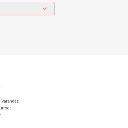
e
 Varandas
ourmet
e