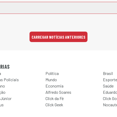
CARREGAR NOTÍCIAS ANTERIORES
RIAS
a
Política
Brasil
s Policiais
Mundo
Esport
ano
Economia
Saúde
ção
Alfredo Soares
Eduardo
 Júnior
Click da Fé
Click G
Jus
Click Geek
Nocaut