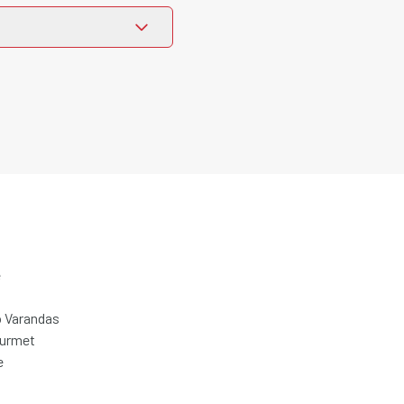
e
 Varandas
ourmet
e