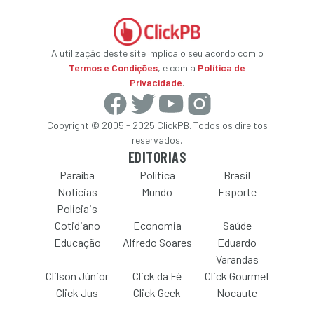
A utilização deste site implica o seu acordo com o
Termos e Condições
, e com a
Política de
Privacidade
.
Copyright © 2005 - 2025 ClickPB. Todos os direitos
reservados.
EDITORIAS
Paraíba
Política
Brasil
Notícias
Mundo
Esporte
Policiais
Cotidiano
Economia
Saúde
Educação
Alfredo Soares
Eduardo
Varandas
Clilson Júnior
Click da Fé
Click Gourmet
Click Jus
Click Geek
Nocaute