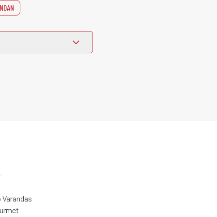
NDAN
e
 Varandas
ourmet