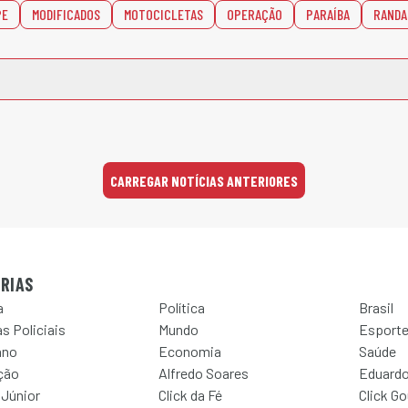
PE
MODIFICADOS
MOTOCICLETAS
OPERAÇÃO
PARAÍBA
RANDA
CARREGAR NOTÍCIAS ANTERIORES
RIAS
a
Política
Brasil
s Policiais
Mundo
Esport
ano
Economia
Saúde
ção
Alfredo Soares
Eduardo
 Júnior
Click da Fé
Click G