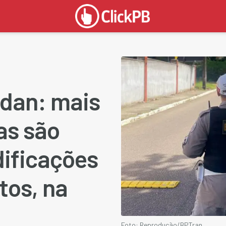
dan: mais
as são
ificações
tos, na
Foto: Reprodução/BPTran