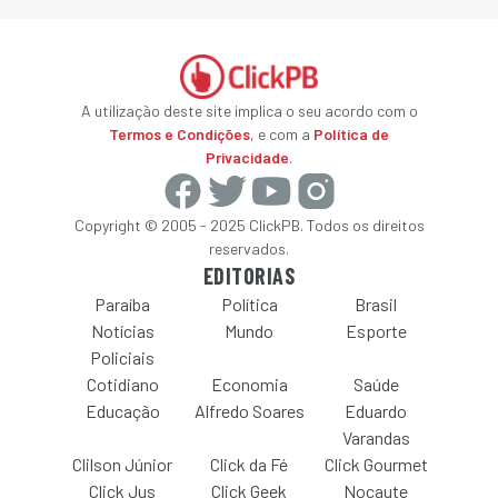
A utilização deste site implica o seu acordo com o
Termos e Condições
, e com a
Política de
Privacidade
.
Copyright © 2005 - 2025 ClickPB. Todos os direitos
reservados.
EDITORIAS
Paraíba
Política
Brasil
Notícias
Mundo
Esporte
Policiais
Cotidiano
Economia
Saúde
Educação
Alfredo Soares
Eduardo
Varandas
Clilson Júnior
Click da Fé
Click Gourmet
Click Jus
Click Geek
Nocaute