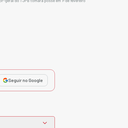
or-geral do TJPB tomará posse em 1º de fevereiro
Seguir no Google