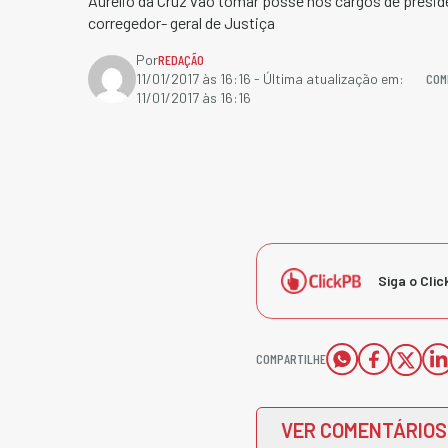
Aurélio da Cruz vão tomar posse nos cargos de presid
corregedor- geral de Justiça
Por
REDAÇÃO
COM
11/01/2017 às 16:16
- Última atualização em:
11/01/2017 às 16:16
Siga o Clic
COMPARTILHE
VER COMENTÁRIOS