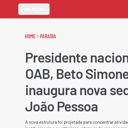
MENU
HOME
PARAÍBA
Presidente nacion
OAB, Beto Simonet
inaugura nova se
João Pessoa
A nova estrutura foi projetada para concentrar ativid