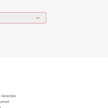
e
 Varandas
ourmet
e