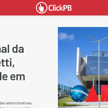
al da
ti,
de em
ades administrativas,