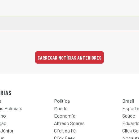
CARREGAR NOTÍCIAS ANTERIORES
RIAS
a
Política
Brasil
s Policiais
Mundo
Esport
ano
Economia
Saúde
ção
Alfredo Soares
Eduardo
 Júnior
Click da Fé
Click G
Jus
Click Geek
Nocaut