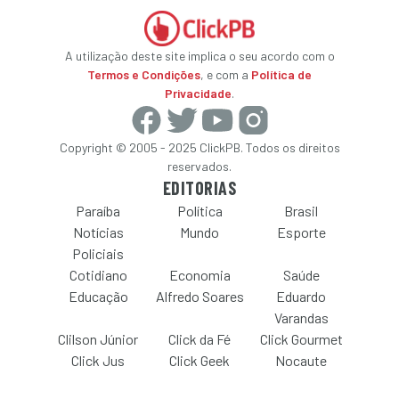
A utilização deste site implica o seu acordo com o
Termos e Condições
, e com a
Política de
Privacidade
.
Copyright © 2005 - 2025 ClickPB. Todos os direitos
reservados.
EDITORIAS
Paraíba
Política
Brasil
Notícias
Mundo
Esporte
Policiais
Cotidiano
Economia
Saúde
Educação
Alfredo Soares
Eduardo
Varandas
Clilson Júnior
Click da Fé
Click Gourmet
Click Jus
Click Geek
Nocaute