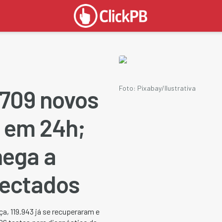
Foto: Pixabay/Ilustrativa
 709 novos
9 em 24h;
hega a
nfectados
a, 119.943 já se recuperaram e