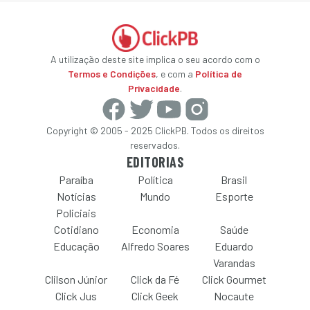
A utilização deste site implica o seu acordo com o
Termos e Condições
, e com a
Política de
Privacidade
.
Copyright © 2005 - 2025 ClickPB. Todos os direitos
reservados.
EDITORIAS
Paraíba
Política
Brasil
Notícias
Mundo
Esporte
Policiais
Cotidiano
Economia
Saúde
Educação
Alfredo Soares
Eduardo
Varandas
Clilson Júnior
Click da Fé
Click Gourmet
Click Jus
Click Geek
Nocaute