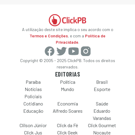
A utilização deste site implica o seu acordo com o
Termos e Condições
, e com a
Política de
Privacidade
.
Copyright © 2005 - 2025 ClickPB. Todos os direitos
reservados.
EDITORIAS
Paraíba
Política
Brasil
Notícias
Mundo
Esporte
Policiais
Cotidiano
Economia
Saúde
Educação
Alfredo Soares
Eduardo
Varandas
Clilson Júnior
Click da Fé
Click Gourmet
Click Jus
Click Geek
Nocaute