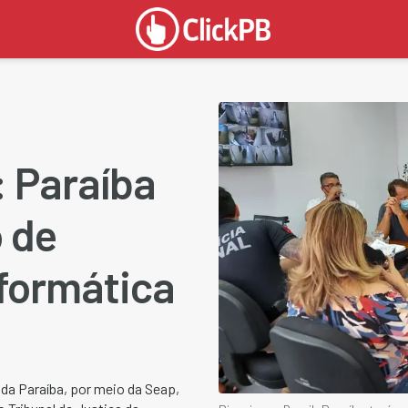
: Paraíba
o de
nformática
da Paraíba, por meio da Seap,