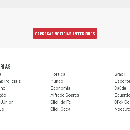
CARREGAR NOTÍCIAS ANTERIORES
RIAS
a
Política
Brasil
s Policiais
Mundo
Esport
ano
Economia
Saúde
ção
Alfredo Soares
Eduardo
 Júnior
Click da Fé
Click G
Jus
Click Geek
Nocaut