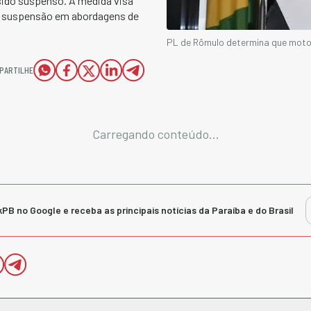
 sido suspenso. A medida visa
da suspensão em abordagens de
PL de Rômulo determina que motori
PARTILHE
Carregando conteúdo...
kPB no Google e receba as principais notícias da Paraíba e do Brasil