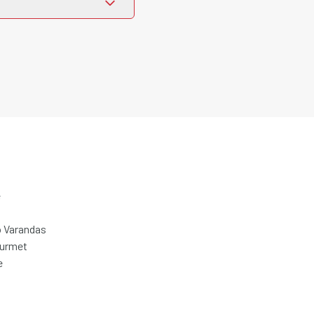
e
 Varandas
ourmet
e