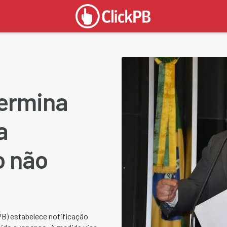
ermina
a
o não
B) estabelece notificação