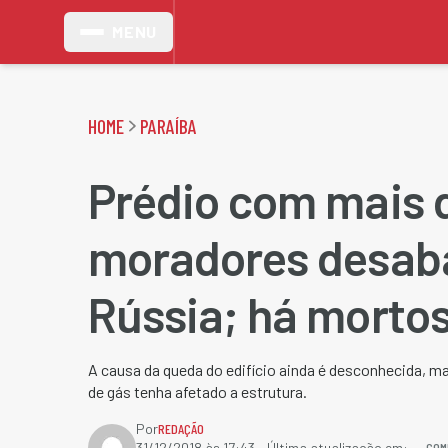
MENU
HOME
PARAÍBA
Prédio com mais 
moradores desab
Rússia; há mortos
A causa da queda do edifício ainda é desconhecida, m
de gás tenha afetado a estrutura.
Por
REDAÇÃO
COM
31/12/2018 às 17:43
- Última atualização em: