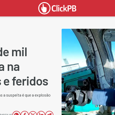
de mil
a na
 e feridos
as a suspeita é que a explosão
PARTILHE