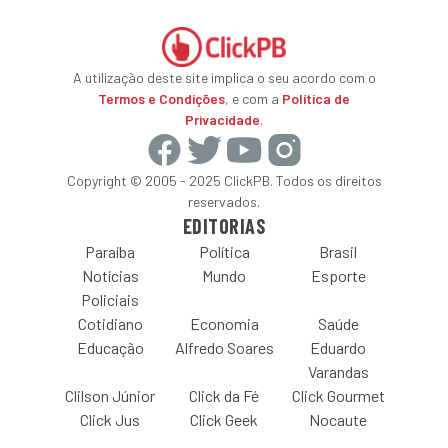
A utilização deste site implica o seu acordo com o
Termos e Condições
, e com a
Política de
Privacidade
.
Copyright © 2005 - 2025 ClickPB. Todos os direitos
reservados.
EDITORIAS
Paraíba
Política
Brasil
Notícias
Mundo
Esporte
Policiais
Cotidiano
Economia
Saúde
Educação
Alfredo Soares
Eduardo
Varandas
Clilson Júnior
Click da Fé
Click Gourmet
Click Jus
Click Geek
Nocaute