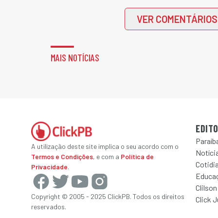
VER COMENTÁRIOS
MAIS NOTÍCIAS
EDITO
Paraíb
A utilização deste site implica o seu acordo com o
Notícia
Termos e Condições
, e com a
Política de
Cotidi
Privacidade
.
Educa
Clilson
Copyright © 2005 - 2025 ClickPB. Todos os direitos
Click 
reservados.