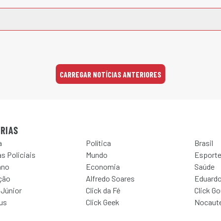
CARREGAR NOTÍCIAS ANTERIORES
RIAS
a
Política
Brasil
s Policiais
Mundo
Esport
ano
Economia
Saúde
ção
Alfredo Soares
Eduardo
 Júnior
Click da Fé
Click G
Jus
Click Geek
Nocaut