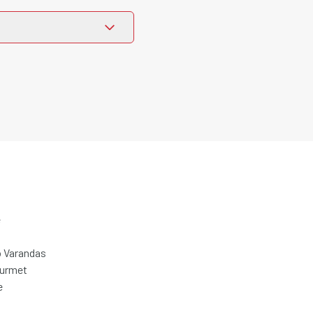
e
 Varandas
ourmet
e