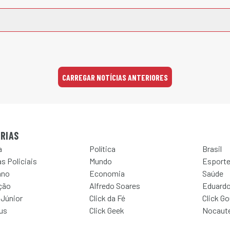
CARREGAR NOTÍCIAS ANTERIORES
RIAS
a
Política
Brasil
s Policiais
Mundo
Esport
ano
Economia
Saúde
ção
Alfredo Soares
Eduardo
 Júnior
Click da Fé
Click G
Jus
Click Geek
Nocaut