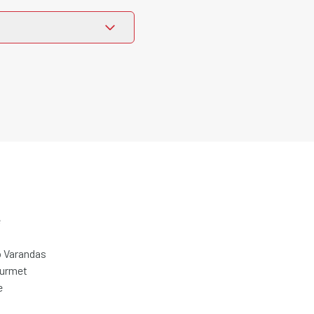
e
 Varandas
ourmet
e