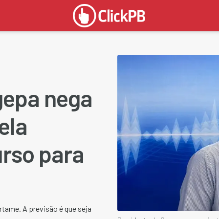
gepa nega
ela
urso para
rtame. A previsão é que seja